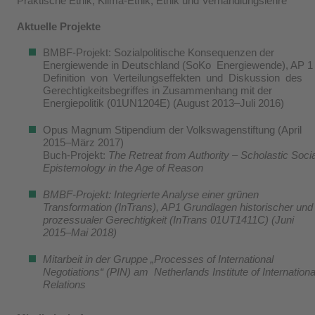
Praktische Ethik, Klima-Ethik, Ethik und Verhandlungslehre
Aktuelle Projekte
BMBF-Projekt: Sozialpolitische Konsequenzen der
Energiewende in Deutschland (SoKo Energiewende), AP 1
Definition von Verteilungseffekten und Diskussion des
Gerechtigkeitsbegriffes in Zusammenhang mit der
Energiepolitik (01UN1204E) (August 2013–Juli 2016)
Opus Magnum Stipendium der Volkswagenstiftung (April
2015–März 2017)
Buch-Projekt:
The Retreat from Authority – Scholastic Socia
Epistemology in the Age of Reason
BMBF-Projekt: Integrierte Analyse einer grünen
Transformation (InTrans), AP1 Grundlagen historischer und
prozessualer Gerechtigkeit (InTrans 01UT1411C) (Juni
2015–Mai 2018)
Mitarbeit in der Gruppe „Processes of International
Negotiations“ (PIN) am
Netherlands Institute of Internationa
Relations