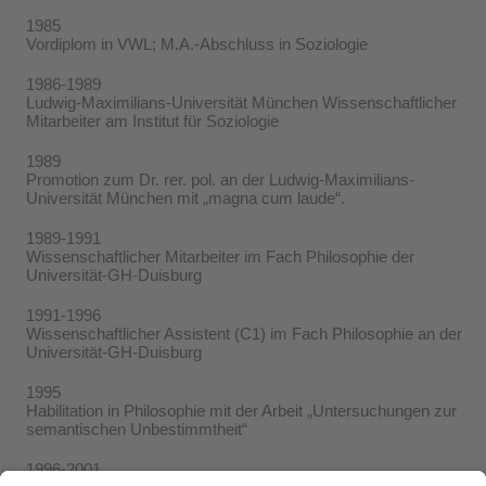
1985
Vordiplom in VWL; M.A.-Abschluss in Soziologie
1986-1989
Ludwig-Maximilians-Universität München Wissenschaftlicher
Mitarbeiter am Institut für Soziologie
1989
Promotion zum Dr. rer. pol. an der Ludwig-Maximilians-
Universität München mit „magna cum laude“.
1989-1991
Wissenschaftlicher Mitarbeiter im Fach Philosophie der
Universität-GH-Duisburg
1991-1996
Wissenschaftlicher Assistent (C1) im Fach Philosophie an der
Universität-GH-Duisburg
1995
Habilitation in Philosophie mit der Arbeit „Untersuchungen zur
semantischen Unbestimmtheit“
1996-2001